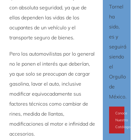
Tornel
con absoluta seguridad, ya que de
ha
ellas dependen las vidas de los
sido,
ocupantes de un vehículo y el
es y
transporte seguro de bienes.
seguirá
Pero los automovilistas por lo general
siendo
no le ponen el interés que deberían,
el
ya que solo se preocupan de cargar
Orgullo
gasolina, lavar el auto, inclusive
de
modificar equivocadamente sus
México.
factores técnicos como cambiar de
rines, medida de llantas,
Conoce
Nuestro
modificaciones al motor e infinidad de
Catálogo
accesorios.