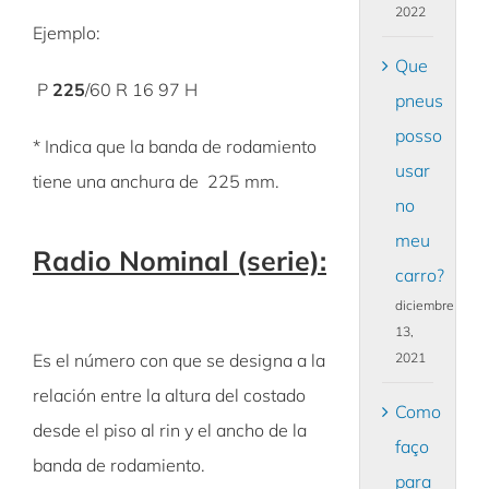
2022
Ejemplo:
Que
P
225
/60 R 16 97 H
pneus
posso
* Indica que la banda de rodamiento
usar
tiene una anchura de 225 mm.
no
meu
Radio Nominal (serie):
carro?
diciembre
13,
2021
Es el número con que se designa a la
relación entre la altura del costado
Como
desde el piso al rin y el ancho de la
faço
banda de rodamiento.
para