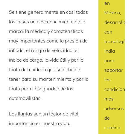
en
Se tiene generalmente en casi todos
México,
los casos un desconocimiento de la
desarrollada
marca, la medida y características
con
muy importantes como la presión de
tecnología
inflado, el rango de velocidad, el
India
índice de carga, la vida útil y por lo
para
tanto del cuidado que se debe de
soportar
tener para su mantenimiento y por lo
las
tanto para la seguridad de los
condiciones
automovilistas.
más
adversas
Las llantas son un factor de vital
de
importancia en nuestra vida.
camino