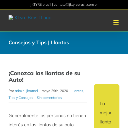
Saltar
JKTYRE brasil | contato@jktyrebrasil.com.br
al
contenido
Consejos y Tips | Llantas
¡Conozca las llantas de su
Auto!
Por
admin_jktornel
|
mayo 29th, 2020
|
Llantas
,
Tips y Consejos
|
Sin comentarios
La
mejor
Generalmente las personas no tienen
llanta
interés en las llantas de su auto.