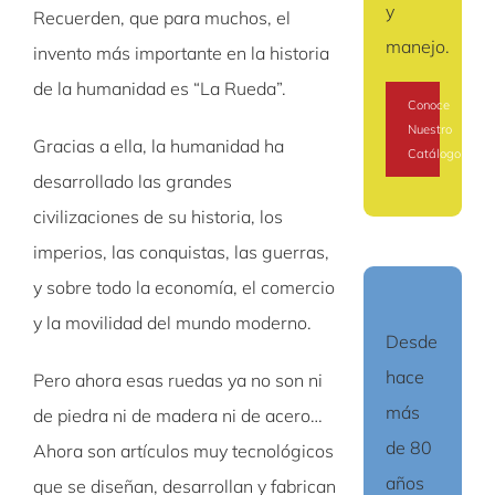
y
Recuerden, que para muchos, el
manejo.
invento más importante en la historia
de la humanidad es “La Rueda”.
Conoce
Nuestro
Gracias a ella, la humanidad ha
Catálogo
desarrollado las grandes
civilizaciones de su historia, los
imperios, las conquistas, las guerras,
y sobre todo la economía, el comercio
y la movilidad del mundo moderno.
Desde
hace
Pero ahora esas ruedas ya no son ni
más
de piedra ni de madera ni de acero…
de 80
Ahora son artículos muy tecnológicos
años
que se diseñan, desarrollan y fabrican