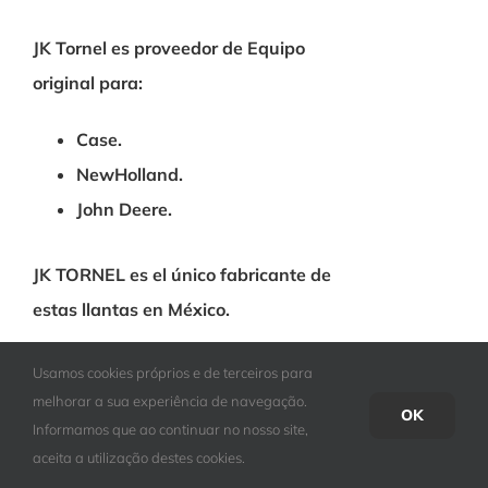
JK Tornel es proveedor de Equipo
original para
:
Case.
NewHolland.
John
Deere.
JK TORNEL es el único fabricante de
estas llantas en México.
Usamos cookies próprios e de terceiros para
melhorar a sua experiência de navegação.
OK
Informamos que ao continuar no nosso site,
Después de 6 años en el mercado,
aceita a utilização destes cookies.
ocupa el 20% del mercado frente a