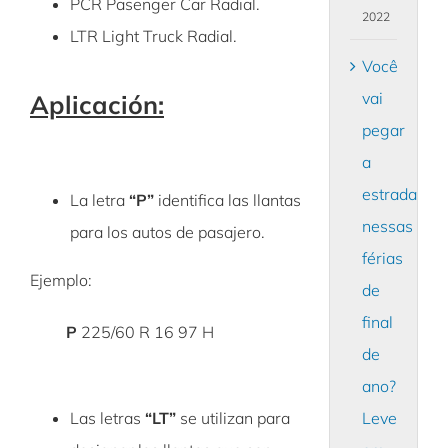
PCR Pasenger Car Radial.
2022
LTR Light Truck Radial.
Você
vai
Aplicación:
pegar
a
estrada
La letra
“P”
identifica las llantas
nessas
para los autos de pasajero.
férias
Ejemplo:
de
final
P
225/60 R 16 97 H
de
ano?
Leve
Las letras
“LT”
se utilizan para