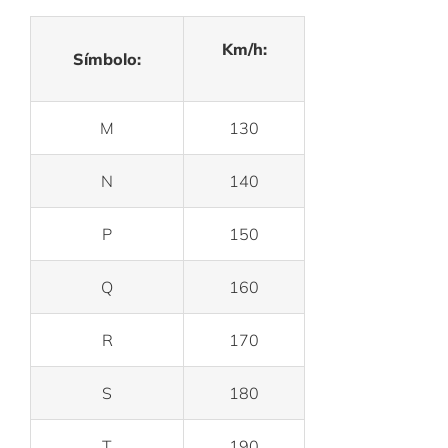
Km/h:
Símbolo:
M
130
N
140
P
150
Q
160
R
170
S
180
T
190