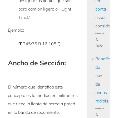
em
designar las llantas que son
conta
para camión ligero o “ Light
essas
Truck”.
consideraçõ
Ejemplo:
enero
4,
LT
245/75 R 16 108 Q
2022
Benefícios
Ancho de Sección:
do
uso
de
El número que identifica este
pneus
concepto es la medida en milímetros
radiais.
que tiene la llanta de pared a pared
enero
en la banda de rodamiento.
4,