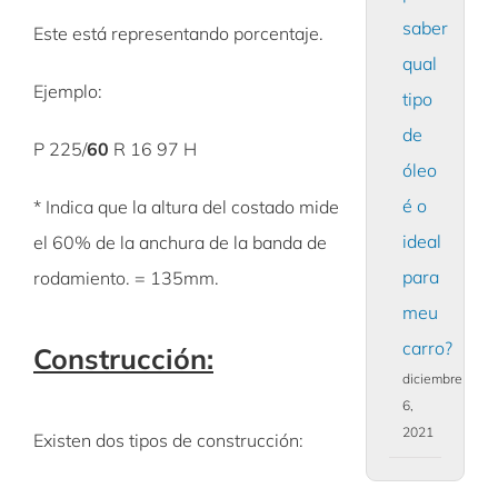
saber
Este está representando porcentaje.
qual
Ejemplo:
tipo
de
P 225/
60
R 16 97 H
óleo
é o
* Indica que la altura del costado mide
ideal
el 60% de la anchura de la banda de
para
rodamiento. = 135mm.
meu
carro?
Construcción:
diciembre
6,
2021
Existen dos tipos de construcción: