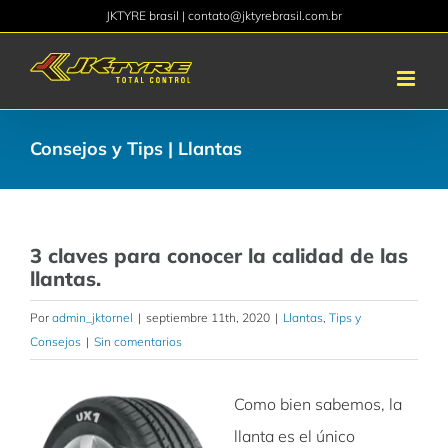
Saltar
JKTYRE brasil | contato@jktyrebrasil.com.br
al
contenido
Consejos y Tips | Llantas
3 claves para conocer la calidad de las
llantas.
Por
admin_jktornel
|
septiembre 11th, 2020
|
Llantas
,
Tips y
Consejos
|
Sin comentarios
Como bien sabemos, la
llanta es el único